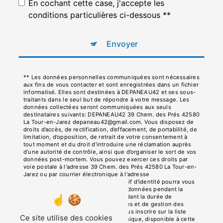
En cochant cette case, j'accepte les
conditions particulières ci-dessous **
Envoyer
** Les données personnelles communiquées sont nécessaires
aux fins de vous contacter et sont enregistrées dans un fichier
informatisé. Elles sont destinées à DEPANEAU42 et ses sous-
traitants dans le seul but de répondre à votre message. Les
données collectées seront communiquées aux seuls
destinataires suivants: DEPANEAU42 39 Chem. des Prés 42580
La Tour-en-Jarez depaneau42@gmail.com. Vous disposez de
droits d’accès, de rectification, d’effacement, de portabilité, de
limitation, d’opposition, de retrait de votre consentement à
tout moment et du droit d’introduire une réclamation auprès
d’une autorité de contrôle, ainsi que d’organiser le sort de vos
données post-mortem. Vous pouvez exercer ces droits par
voie postale à l'adresse 39 Chem. des Prés 42580 La Tour-en-
Jarez ou par courrier électronique à l'adresse
depaneau42@gmail.com. Un justificatif d'identité pourra vous
être demandé. Nous conservons vos données pendant la
période de prise de contact puis pendant la durée de
prescription légale aux fins probatoires et de gestion des
contentieux. Vous avez le droit de vous inscrire sur la liste
Ce site utilise des cookies
d'opposition au démarchage téléphonique, disponible à cette