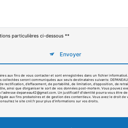
tions particulières ci-dessous **
Envoyer
s aux fins de vous contacter et sont enregistrées dans un fichier informatisé
es collectées seront communiquées aux seuls destinataires suivants: DEPANEA
ectification, d’effacement, de portabilité, de limitation, d’opposition, de ret
rôle, ainsi que d’organiser le sort de vos données post-mortem. Vous pouvez exe
 à l'adresse depaneau42@gmail.com. Un justificatif d'identité pourra vous êtr
égale aux fins probatoires et de gestion des contentieux. Vous avez le droit de 
Consultez le site cnil.fr pour plus d’informations sur vos droits.