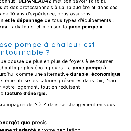
reconnue,
DEPANEAU42
met son savoir-faire au
rs et des professionnels à La Talaudière et dans ses
s de 10 ans d’expérience, nous assurons
tien et le dépannage
de tous types d’équipements :
eau
, radiateurs, et bien sûr, la
pose pompe à
pose pompe à chaleur est
ntournable ?
 chauffage plus écologiques. La
pose pompe à
urd’hui comme une alternative
durable
,
économique
stème utilise les calories présentes dans l’air, l’eau
r votre logement, tout en réduisant
re
facture d’énergie
.
compagne de A à Z dans ce changement en vous
 énergétique
précis
nement adapté
à votre habitation