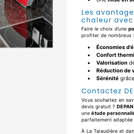
Les avantage
chaleur ave
Faire le choix d’une
po
profiter de nombreux 
Économies d’é
Confort therm
Valorisation
de
Réduction de 
Sérénité
grâce
Contactez D
Vous souhaitez en sav
devis gratuit ?
DEPAN
une
étude personnali
parfaitement adaptée 
À La Talaudière et da