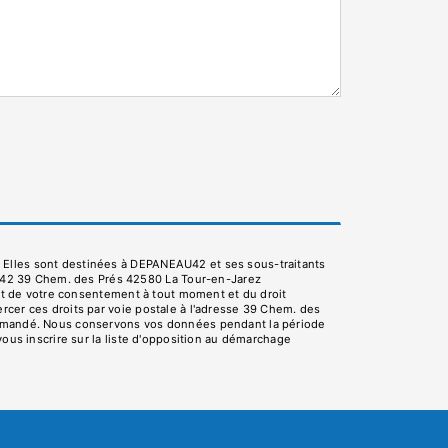
. Elles sont destinées à DEPANEAU42 et ses sous-traitants
U42 39 Chem. des Prés 42580 La Tour-en-Jarez
rait de votre consentement à tout moment et du droit
rcer ces droits par voie postale à l'adresse 39 Chem. des
e demandé. Nous conservons vos données pendant la période
vous inscrire sur la liste d'opposition au démarchage