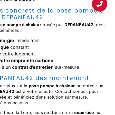
s concrets de la pose pompe à
c DEPANEAU42
se pompe à chaleur
posée par
DEPANEAU42
, c’est
bénéfices :
nergie
immédiates
ique
constant
 votre logement
votre empreinte carbone
 à un
contrat d’entretien
sur-mesure
EPANEAU42 dès maintenant
oir plus sur la
pose pompe à chaleur
ou obtenir un
EAU42
est à votre écoute. Contactez-nous pour
sée
et bénéficiez d’une solution sur mesure,
à vos besoins.
ns toute la Loire, nous mettons notre
expertise
au