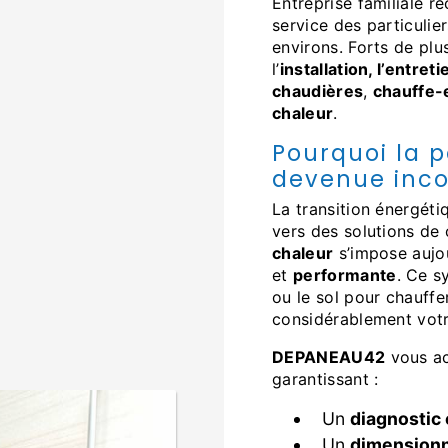
Entreprise familiale 
service des particulie
environs. Forts de plu
l’
installation, l’entre
chaudières
,
chauffe-
chaleur
.
Pourquoi la 
devenue inco
La transition énergétique pousse de plus en plus de foyers à se tourner
vers des solutions de
chaleur
s’impose aujo
et
performante
. Ce sy
ou le sol pour chauffe
considérablement vot
DEPANEAU42
vous ac
garantissant :
Un
diagnostic
Un
dimension