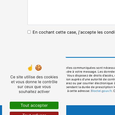
En cochant cette case, j'accepte les condi
** Les données personnelles communiquées sont nécessaire
dans le seul but de répondre à votre message. Les donné
depaneau42@gmail.com. Vous disposez de droits d’accès, de r
Ce site utilise des cookies
d’introduire une réclamation auprès d’une autorité de cont
et vous donne le contrôle
Prés 42580 La Tour-en-Jarez ou par courrier électronique
sur ceux que vous
de prise de contact puis pendant la durée de prescription l
téléphonique, disponible à cette adresse:
Bloctel.gouv.fr
. 
souhaitez activer
Tout accepter