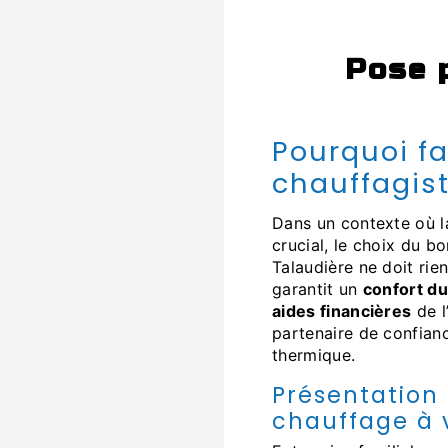
pose pompe à chaleur à La
Pourquoi faire appel au bon plombier
chauffagist
Dans un contexte où 
crucial, le choix du b
Talaudière ne doit ri
garantit un
confort du
aides financières
de l
partenaire de confianc
thermique.
Présentation
chauffage à 