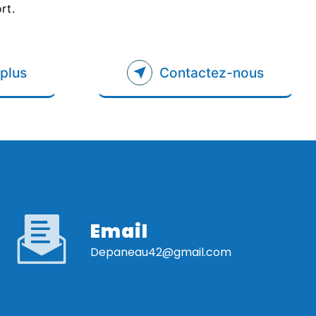
rt.
 plus
Contactez-nous
Email
depaneau42@gmail.com