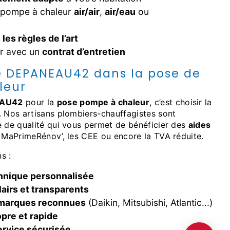
 pompe à chaleur
air/air
,
air/eau
ou
les règles de l’art
er avec un
contrat d’entretien
de DEPANEAU42 dans la pose de
leur
AU42
pour la
pose pompe à chaleur
, c’est choisir la
. Nos artisans plombiers-chauffagistes sont
e de qualité qui vous permet de bénéficier des
aides
 MaPrimeRénov’, les CEE ou encore la TVA réduite.
s :
hnique personnalisée
lairs et transparents
marques reconnues
(Daikin, Mitsubishi, Atlantic...)
opre et rapide
ervice sécurisée