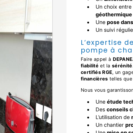
Un choix entre
géothermique
Une
pose dans 
Un suivi réguli
L’expertise 
pompe à cha
Faire appel à
DEPANE
fiabilité
et la
sérénité
certifiés RGE
, un gag
financières
telles que
Nous vous garantisson
Une
étude tec
Des
conseils c
L’utilisation de
Un chantier
pr
Une
mise en s