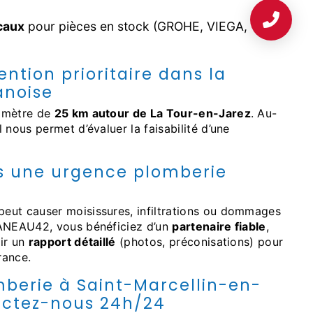
caux
pour pièces en stock (GROHE, VIEGA,
ention prioritaire dans la
anoise
rimètre de
25 km autour de La Tour-en-Jarez
. Au-
 nous permet d’évaluer la faisabilité d’une
as une urgence plomberie
eut causer moisissures, infiltrations ou dommages
PANEAU42, vous bénéficiez d’un
partenaire fiable
,
ir un
rapport détaillé
(photos, préconisations) pour
rance.
berie à Saint-Marcellin-en-
actez-nous 24h/24