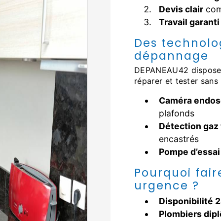
Devis clair
com
Travail garanti
Des technolo
dépannage
DEPANEAU42 dispose d’équipements professionnels pour localiser,
réparer et tester sans 
Caméra endos
plafonds
Détection gaz 
encastrés
Pompe d’essai
Pourquoi fai
urgence ?
Disponibilité 
Plombiers dip