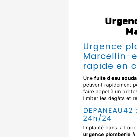
urgence plomberie à Saint-
Ma
Urgence plomberie 24/7 à Saint-
Marcellin-e
rapide en c
Une
fuite d’eau soud
peuvent rapidement pe
faire appel à un profe
limiter les dégâts et 
DEPANEAU42 : 
24h/24
Implanté dans la Loir
urgence plomberie
à 