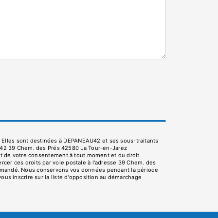
. Elles sont destinées à DEPANEAU42 et ses sous-traitants
U42 39 Chem. des Prés 42580 La Tour-en-Jarez
rait de votre consentement à tout moment et du droit
rcer ces droits par voie postale à l'adresse 39 Chem. des
e demandé. Nous conservons vos données pendant la période
vous inscrire sur la liste d'opposition au démarchage