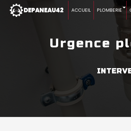
Panneau de gestion des cookies
DEPANEAU42
ACCUEIL
PLOMBERIE
urgence plomberie Saint-Marcellin-en-
INTERV