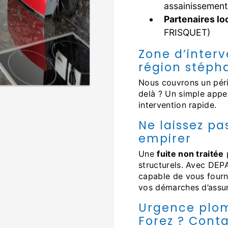
assainissement
Partenaires lo
FRISQUET)
Zone d’interv
région stéph
Nous couvrons un pé
delà ? Un simple appel
intervention rapide.
Ne laissez p
empirer
Une
fuite non traitée
p
structurels. Avec DE
capable de vous fourn
vos démarches d’assu
Urgence plom
Forez ? Cont