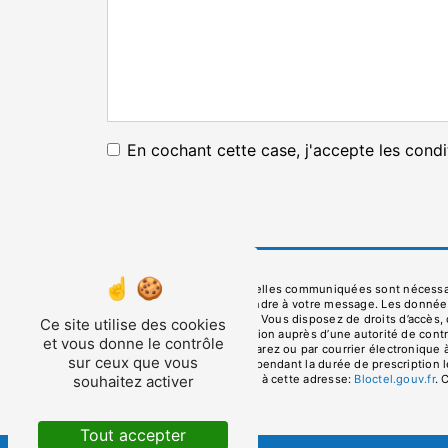
En cochant cette case, j'accepte les condi
** Les données personnelles communiquées sont nécessaire
dans le seul but de répondre à votre message. Les donné
depaneau42@gmail.com. Vous disposez de droits d’accès, de r
Ce site utilise des cookies
d’introduire une réclamation auprès d’une autorité de cont
et vous donne le contrôle
Prés 42580 La Tour-en-Jarez ou par courrier électronique
sur ceux que vous
de prise de contact puis pendant la durée de prescription l
souhaitez activer
téléphonique, disponible à cette adresse:
Bloctel.gouv.fr
. 
Tout accepter