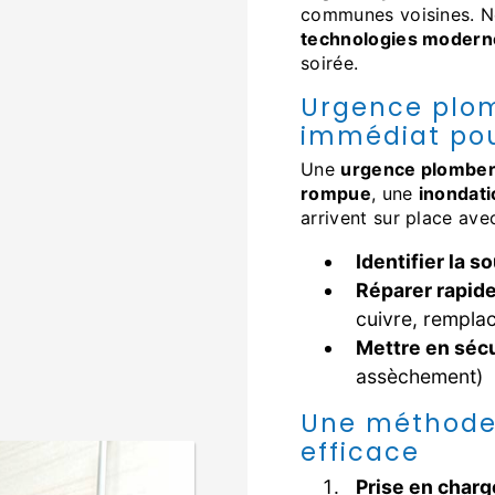
communes voisines. Notr
technologies modern
soirée.
Urgence plo
immédiat pou
Une
urgence plomber
rompue
, une
inondati
arrivent sur place ave
Identifier la s
Réparer rapid
cuivre, remplac
Mettre en sécu
assèchement)
Une méthode 
efficace
Prise en char