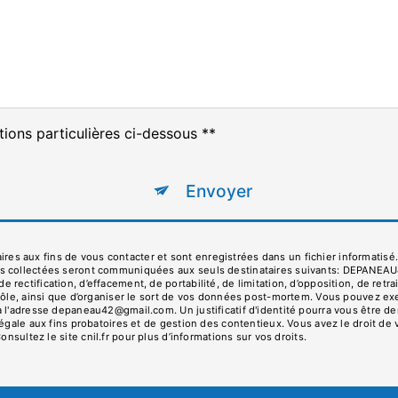
tions particulières ci-dessous **
Envoyer
s aux fins de vous contacter et sont enregistrées dans un fichier informatisé
es collectées seront communiquées aux seuls destinataires suivants: DEPANEA
ectification, d’effacement, de portabilité, de limitation, d’opposition, de ret
rôle, ainsi que d’organiser le sort de vos données post-mortem. Vous pouvez exe
 à l'adresse depaneau42@gmail.com. Un justificatif d'identité pourra vous êtr
égale aux fins probatoires et de gestion des contentieux. Vous avez le droit de 
Consultez le site cnil.fr pour plus d’informations sur vos droits.